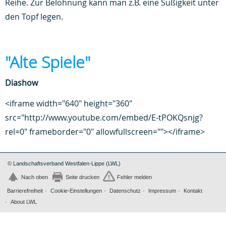
Reihe. Zur Belohnung kann man z.B. eine Süßigkeit unter
den Topf legen.
"Alte Spiele"
Diashow
<iframe width="640" height="360"
src="http://www.youtube.com/embed/E-tPOKQsnjg?
rel=0" frameborder="0" allowfullscreen=""></iframe>
© Landschaftsverband Westfalen-Lippe (LWL)
Nach oben
Seite drucken
Fehler melden
Barrierefreiheit
Cookie-Einstellungen
Datenschutz
Impressum
Kontakt
About LWL