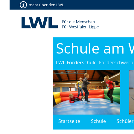
mehr über den LWL
Schule am 
LWL-Förderschule, Förderschwerpu
Startseite
Schule
Schüler