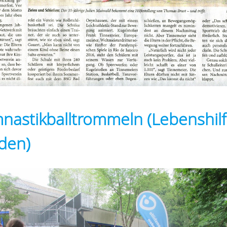
nastikballtrommeln (Lebenshil
den)