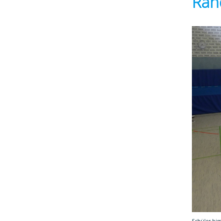
Rah
Schüler bim