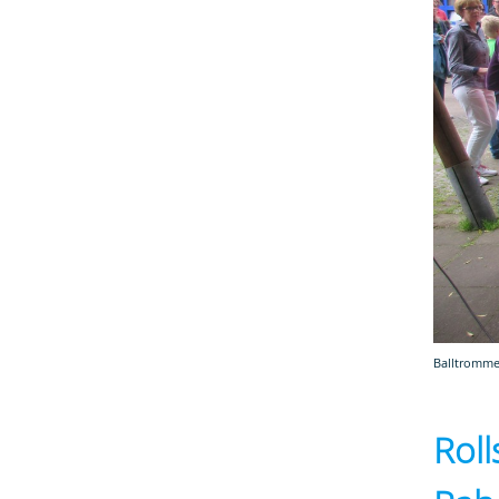
Balltromme
Roll