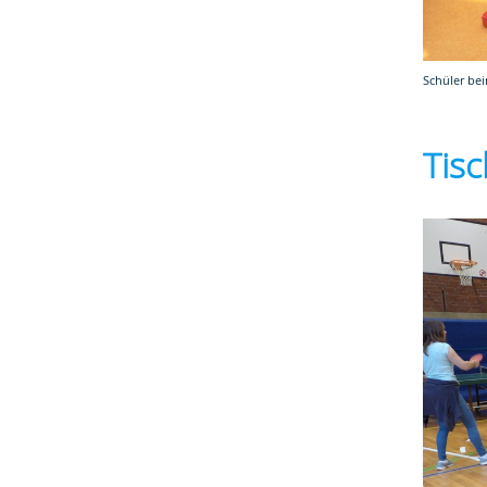
Schüler be
Tis