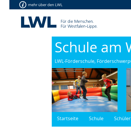
mehr über den LWL
Schule am 
LWL-Förderschule, Förderschwerpu
Startseite
Schule
Schüler