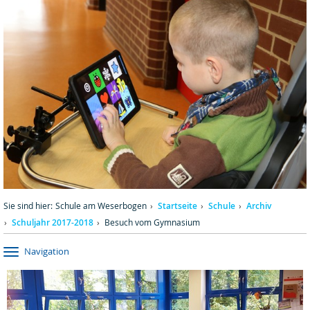
Sie sind hier:
Schule am Weserbogen
Startseite
Schule
Archiv
Schuljahr 2017-2018
Besuch vom Gymnasium
Navigation