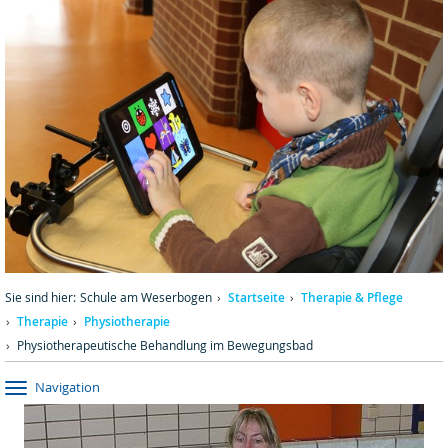
Sie sind hier:
Schule am Weserbogen
Startseite
Therapie & Pflege
Therapie
Physiotherapie
Physiotherapeutische Behandlung im Bewegungsbad
Navigation