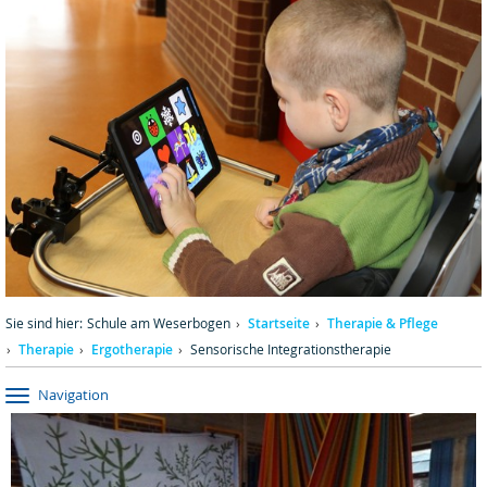
Sie sind hier:
Schule am Weserbogen
Startseite
Therapie & Pflege
Therapie
Ergotherapie
Sensorische Integrationstherapie
Navigation